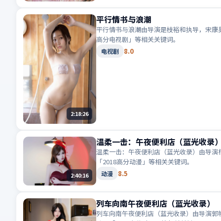
平行情书与浪潮
平行情书与浪潮由导演是枝裕和执导，宋康昊
高分电视剧」等相关关键词。
8.0
电视剧
2:18:26
温柔一击：午夜便利店（蓝光收录
温柔一击：午夜便利店（蓝光收录）由导演柯
「2018高分动漫」等相关关键词。
8.5
动漫
2:40:16
列车向南午夜便利店（蓝光收录）
列车向南午夜便利店（蓝光收录）由导演郭帆