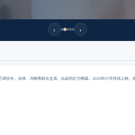
‹
›
辉执导，张译、汤唯等联合主演，出品地区为韩国，2020年07月院线上映