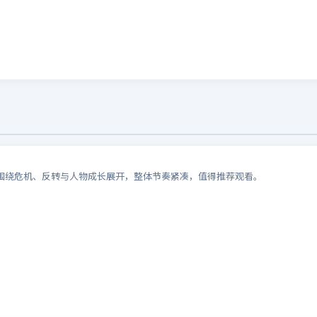
围绕危机、反转与人物成长展开，整体节奏紧凑，值得推荐观看。