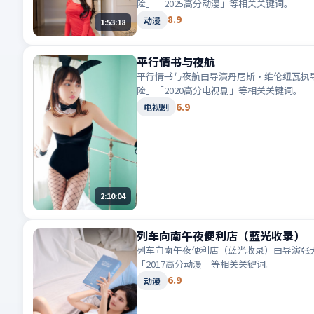
险」「2025高分动漫」等相关关键词。
8.9
动漫
1:53:18
平行情书与夜航
平行情书与夜航由导演丹尼斯·维伦纽瓦执导
险」「2020高分电视剧」等相关关键词。
6.9
电视剧
2:10:04
列车向南午夜便利店（蓝光收录）
列车向南午夜便利店（蓝光收录）由导演张大
「2017高分动漫」等相关关键词。
6.9
动漫