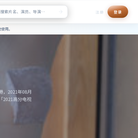
注册
登录
清正版点播，片单检索与榜单推
流使用。
出品地区为韩
爱情」「2018