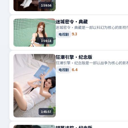
1:59:56
迷城密令·典藏
迷城密令·典藏是一部以科幻为核心的影视
9.3
电视剧
1:59:18
狂潮引擎·纪念版
狂潮引擎·纪念版是一部以战争为核心的影
6.4
电视剧
1:45:57
银翼追踪·纪念版