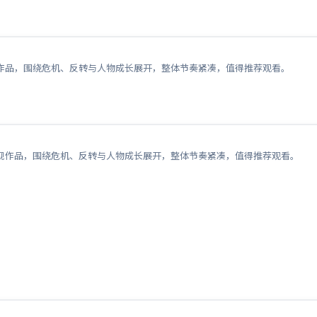
作品，围绕危机、反转与人物成长展开，整体节奏紧凑，值得推荐观看。
视作品，围绕危机、反转与人物成长展开，整体节奏紧凑，值得推荐观看。