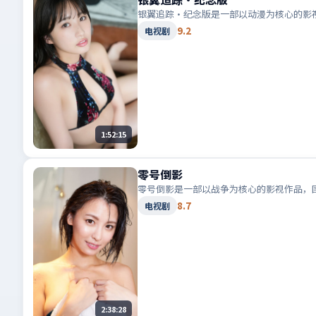
银翼追踪·纪念版是一部以动漫为核心的影
9.2
电视剧
1:52:15
零号倒影
零号倒影是一部以战争为核心的影视作品，
8.7
电视剧
2:38:28