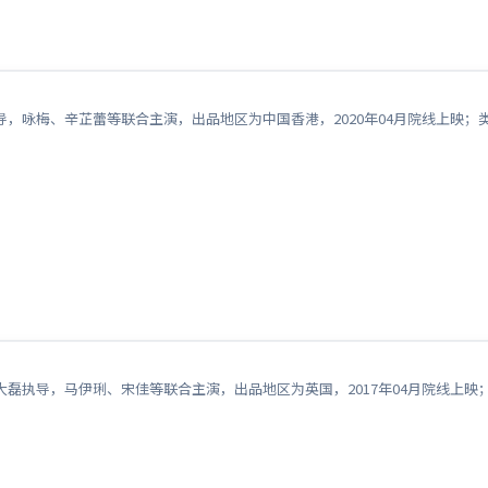
，咏梅、辛芷蕾等联合主演，出品地区为中国香港，2020年04月院线上映
磊执导，马伊琍、宋佳等联合主演，出品地区为英国，2017年04月院线上